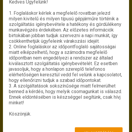
Kedves Ügyfelünk!
Foglalj időpontot Online 0-24-ben!
1. Foglaláskor kérlek a megfelelő rovatban jelezd
milyen kivitelű és milyen típusú gépjárműre történik a
szolgáltatás igénybevétele a hatékony és gördülékeny
FOGLALÁS MEGKEZDÉSE
munkavégzés érdekében. Az előzetes információk
birtokában jobban tudjuk szervezni a napi munkát, így
csökkenthetjük ügyfeleink várakozási idejét.
MUNKATÁRSAINK
2. Online foglaláskor az időpontfoglaló sajátosságai
miatt elképzelhető, hogy a számodra megfelelő
időpontban nem engedélyezi a rendszer az általad
kiválasztott szolgáltatás igénybevételét. Ez esetben
javasoljuk, hogy a honlapon szereplő telefonos
elérhetőségen keresztül vedd fel velünk a kapcsolatot,
hogy ellenőrizni tudjuk a szabad időpontokat.
3. A szolgáltatások sokszínűsége miatt felmerülhet
benned a kérdés, hogy melyik csomagunkat is válaszd.
Ennek eldöntésében is készséggel segítünk, csak hívj
minket!
Köszönjük.