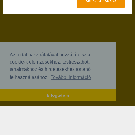
ABLAK BEZÁRÁSA
Az oldal használatával hozzájárulsz a
cookie-k elemzésekhez, testreszabott
tartalmakhoz és hirdetésekhez történő
felhasználásához.
További információ
Elfogadom